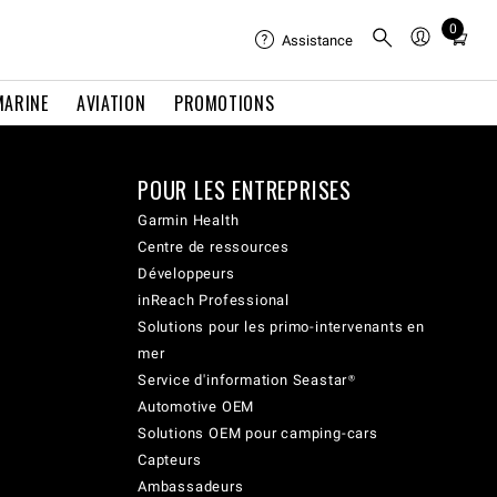
0
Total
Assistance
items
in
MARINE
AVIATION
PROMOTIONS
cart:
0
POUR LES ENTREPRISES
Garmin Health
Centre de ressources
Développeurs
inReach Professional
Solutions pour les primo-intervenants en
mer
Service d'information Seastar®
Automotive OEM
Solutions OEM pour camping-cars
Capteurs
Ambassadeurs