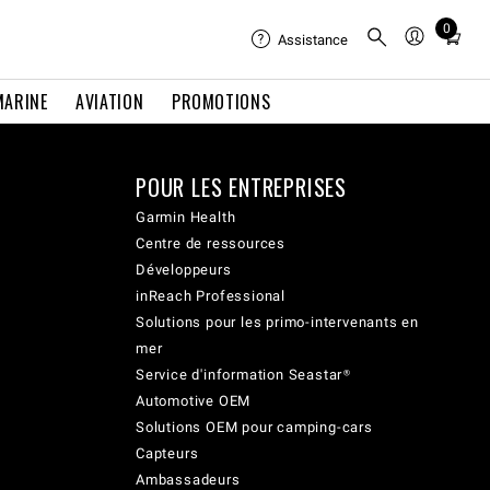
0
Total
Assistance
items
in
MARINE
AVIATION
PROMOTIONS
cart:
0
POUR LES ENTREPRISES
Garmin Health
Centre de ressources
Développeurs
inReach Professional
Solutions pour les primo-intervenants en
mer
Service d'information Seastar®
Automotive OEM
Solutions OEM pour camping-cars
Capteurs
Ambassadeurs