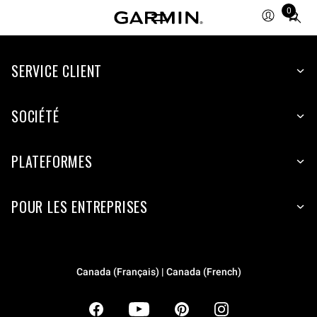
0
Total
items
in
SERVICE CLIENT
cart:
0
SOCIÉTÉ
PLATEFORMES
POUR LES ENTREPRISES
Canada (Français) | Canada (French)