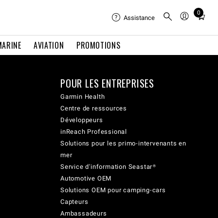
0
Total
Assistance
items
in
MARINE
AVIATION
PROMOTIONS
cart:
0
POUR LES ENTREPRISES
Garmin Health
Centre de ressources
Développeurs
inReach Professional
Solutions pour les primo-intervenants en
mer
Service d'information Seastar®
Automotive OEM
Solutions OEM pour camping-cars
Capteurs
Ambassadeurs