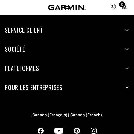
0
Total
items
in
SERVICE CLIENT
cart:
0
SOCIÉTÉ
PLATEFORMES
POUR LES ENTREPRISES
Canada (Français) | Canada (French)