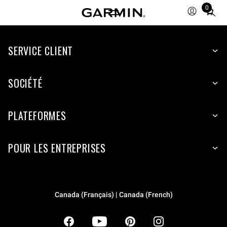
0
Total
items
in
SERVICE CLIENT
cart:
0
SOCIÉTÉ
PLATEFORMES
POUR LES ENTREPRISES
Canada (Français) | Canada (French)