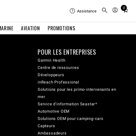
0
Total
Assistance
items
in
MARINE
AVIATION
PROMOTIONS
cart:
0
POUR LES ENTREPRISES
Garmin Health
Centre de ressources
Développeurs
inReach Professional
Solutions pour les primo-intervenants en
mer
Service d'information Seastar®
Automotive OEM
Solutions OEM pour camping-cars
Capteurs
Ambassadeurs