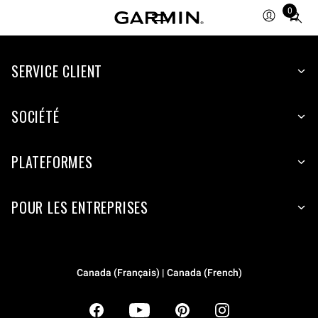
0
Total
items
in
SERVICE CLIENT
cart:
0
SOCIÉTÉ
PLATEFORMES
POUR LES ENTREPRISES
Canada (Français) | Canada (French)