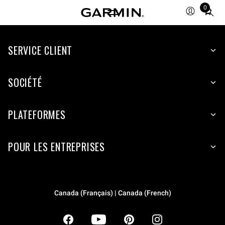
0
Total
items
in
SERVICE CLIENT
cart:
0
SOCIÉTÉ
PLATEFORMES
POUR LES ENTREPRISES
Canada (Français) | Canada (French)