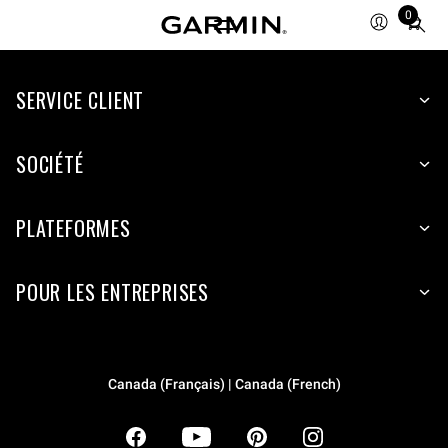
0
Total
items
in
SERVICE CLIENT
cart:
0
SOCIÉTÉ
PLATEFORMES
POUR LES ENTREPRISES
Canada (Français) | Canada (French)