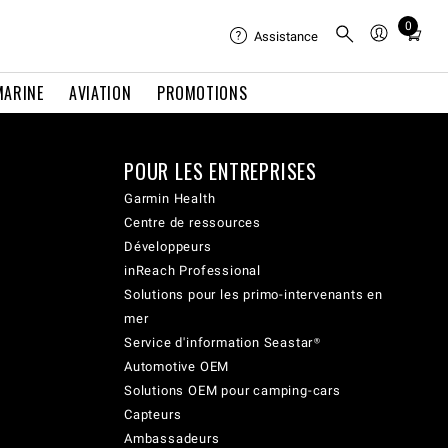
0
Total
Assistance
items
in
MARINE
AVIATION
PROMOTIONS
cart:
0
POUR LES ENTREPRISES
Garmin Health
Centre de ressources
Développeurs
inReach Professional
Solutions pour les primo-intervenants en
mer
Service d'information Seastar®
Automotive OEM
Solutions OEM pour camping-cars
Capteurs
Ambassadeurs