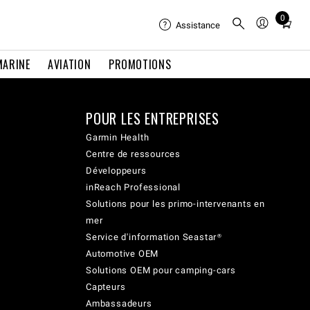
0
Total
Assistance
items
in
MARINE
AVIATION
PROMOTIONS
cart:
0
POUR LES ENTREPRISES
Garmin Health
Centre de ressources
Développeurs
inReach Professional
Solutions pour les primo-intervenants en
mer
Service d'information Seastar®
Automotive OEM
Solutions OEM pour camping-cars
Capteurs
Ambassadeurs