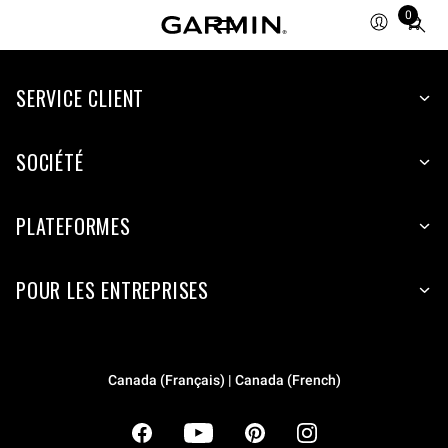
0
Total
items
in
cart:
SERVICE CLIENT
0
SOCIÉTÉ
PLATEFORMES
POUR LES ENTREPRISES
Canada (Français) | Canada (French)