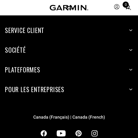
0
Total
items
in
cart:
SERVICE CLIENT
0
SOCIÉTÉ
PLATEFORMES
POUR LES ENTREPRISES
Canada (Français) | Canada (French)