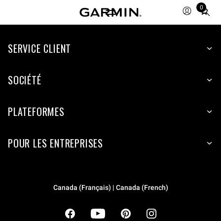
0
Total
items
in
cart:
SERVICE CLIENT
0
SOCIÉTÉ
PLATEFORMES
POUR LES ENTREPRISES
Canada (Français) | Canada (French)