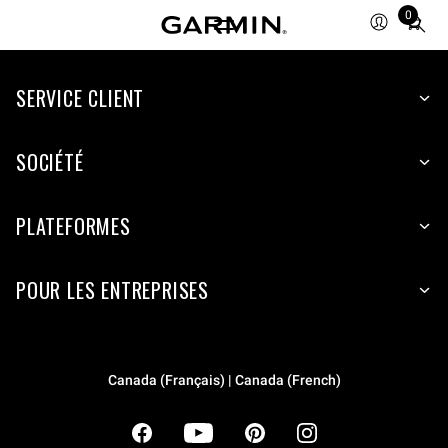
0
Total
items
in
cart:
SERVICE CLIENT
0
SOCIÉTÉ
PLATEFORMES
POUR LES ENTREPRISES
Canada (Français) | Canada (French)