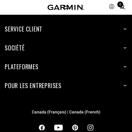
0
Total
items
in
cart:
SERVICE CLIENT
0
SOCIÉTÉ
PLATEFORMES
POUR LES ENTREPRISES
Canada (Français) | Canada (French)