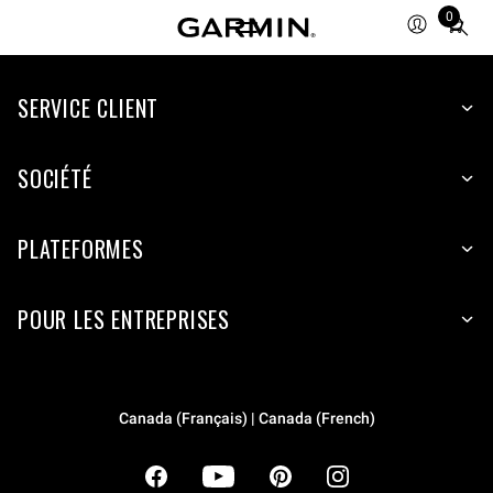
0
Total
items
in
cart:
SERVICE CLIENT
0
SOCIÉTÉ
PLATEFORMES
POUR LES ENTREPRISES
Canada (Français) | Canada (French)