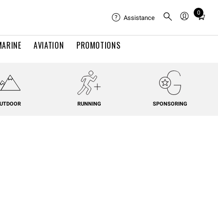
0
Total
Assistance
items
in
MARINE
AVIATION
PROMOTIONS
cart:
0
UTDOOR
RUNNING
SPONSORING