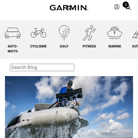
0
Total
items
in
cart:
0
AUTO-
CYCLISME
GOLF
FITNESS
MARINE
OU
MOTO