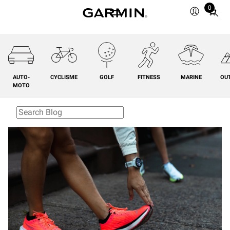
0
Total
items
in
cart:
0
AUTO-
CYCLISME
GOLF
FITNESS
MARINE
OU
MOTO