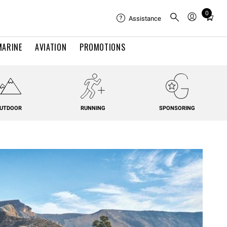
0
Total
Assistance
items
in
MARINE
AVIATION
PROMOTIONS
cart:
0
UTDOOR
RUNNING
SPONSORING