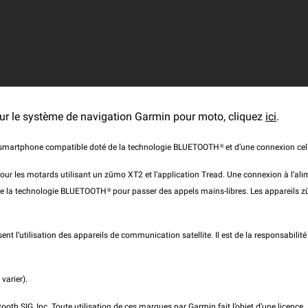
 sur le système de navigation Garmin pour moto, cliquez
ici
.
re smartphone compatible doté de la technologie BLUETOOTH® et d’une connexion cellu
ur les motards utilisant un zūmo XT2 et l’application Tread. Une connexion à l’alim
de la technologie BLUETOOTH® pour passer des appels mains-libres. Les appareils 
sent l’utilisation des appareils de communication satellite. Il est de la responsabili
varier).
h SIG, Inc. Toute utilisation de ces marques par Garmin fait l’objet d’une licence.