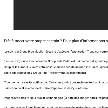
Prêt à tracer votre propre chemin ? Pour plus d’informations
1
Le suivi via Group Ride Mobile nécessite d’exécuter l’application Tread sur vot
2
Le suivi de groupe avec le tracker Group Ride Radio est uniquement disponible po
Couplez le zūmo XT2 avec votre casque ou vos écouteurs (non inclus) équipés 
câble adaptateur en Y Group Ride Tracker
(vendus séparément).
3
Abonnement satellite actif requis. Certaines juridictions réglementent ou interdi
juridiction où elles entendent utiliser l’appareil et de s’y conformer.
Images satellites © 2024 Maxar Technologies (la date des images satellites peut 
La marque et les logos Bluetooth sont des marques déposées détenues par Bluetoot