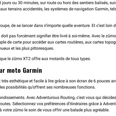
3 jours ou 30 minutes, sur route ou hors des sentiers balisés, su
 aux terrains accidentés, les systèmes de navigation Garmin, tel
e, de se lancer dans n’importe quelle aventure. Et c’est loin d’ê
e doit pas forcément signifier être livré à soi-même. Avec le zūm
imple de carte pour accéder aux cartes routières, aux cartes top
inueux et les plus pittoresques.
 que le zūmo XT2 offre aux motards de tous types.
our moto Garmin
st très esthétique et facile à lire grâce à son écran de 6 pouces an
 les possibilités qu’offrent ses nombreuses fonctions.
bondissements. Avec Adventurous Routing, c’est vous qui décidez 
oroutes. Sélectionnez vos préférences d’itinéraires grâce à Adven
 à votre zūmo le soin de vous offrir une balade plus agréable.