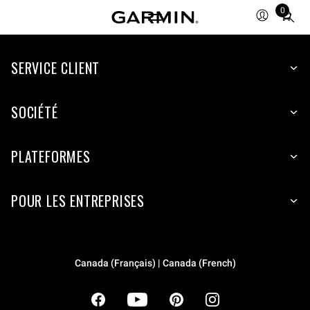
0
Total
items
in
cart:
SERVICE CLIENT
0
SOCIÉTÉ
PLATEFORMES
POUR LES ENTREPRISES
Canada (Français) | Canada (French)