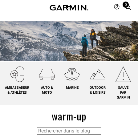
0
Total
items
in
cart:
0
AMBASSADEUR
AUTO &
MARINE
OUTDOOR
SAUVÉ
& ATHLÈTES
MOTO
& LOISIRS
PAR
GARMIN
warm-up