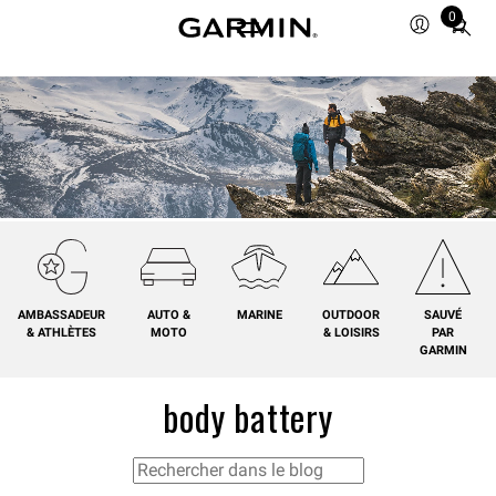
0
Total
items
in
cart:
0
AMBASSADEUR
AUTO &
MARINE
OUTDOOR
SAUVÉ
& ATHLÈTES
MOTO
& LOISIRS
PAR
GARMIN
body battery