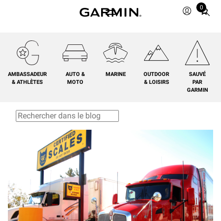
0
Total
items
in
cart:
0
AMBASSADEUR
AUTO &
MARINE
OUTDOOR
SAUVÉ
& ATHLÈTES
MOTO
& LOISIRS
PAR
GARMIN