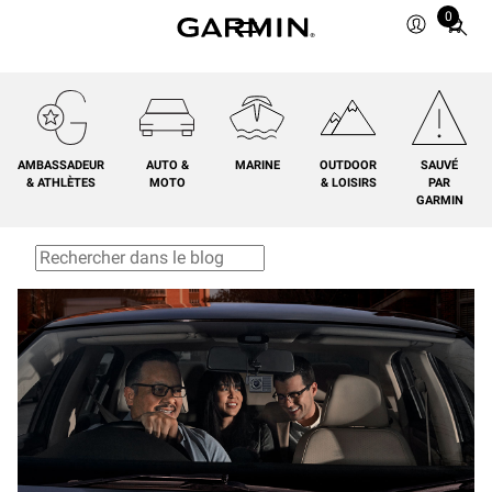
0
Total
items
in
cart:
0
AMBASSADEUR
AUTO &
MARINE
OUTDOOR
SAUVÉ
& ATHLÈTES
MOTO
& LOISIRS
PAR
GARMIN