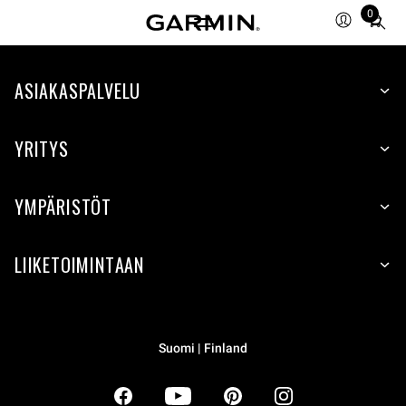
0
Total
items
in
ASIAKASPALVELU
cart:
0
YRITYS
YMPÄRISTÖT
LIIKETOIMINTAAN
Suomi | Finland