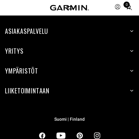
0
Total
items
in
ASIAKASPALVELU
cart:
0
YRITYS
YMPÄRISTÖT
LIIKETOIMINTAAN
Suomi | Finland