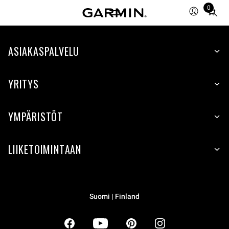
0
Total
items
in
ASIAKASPALVELU
cart:
0
YRITYS
YMPÄRISTÖT
LIIKETOIMINTAAN
Suomi | Finland