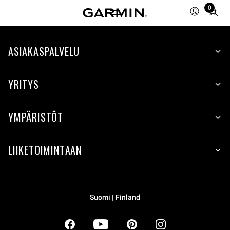
0
Total
items
in
ASIAKASPALVELU
cart:
0
YRITYS
YMPÄRISTÖT
LIIKETOIMINTAAN
Suomi | Finland