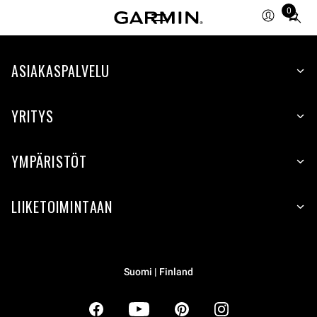
0
Total
items
in
ASIAKASPALVELU
cart:
0
YRITYS
YMPÄRISTÖT
LIIKETOIMINTAAN
Suomi | Finland