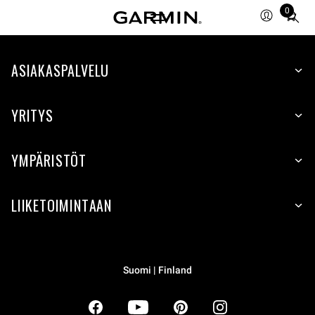
0
Total
items
in
ASIAKASPALVELU
cart:
0
YRITYS
YMPÄRISTÖT
LIIKETOIMINTAAN
Suomi | Finland