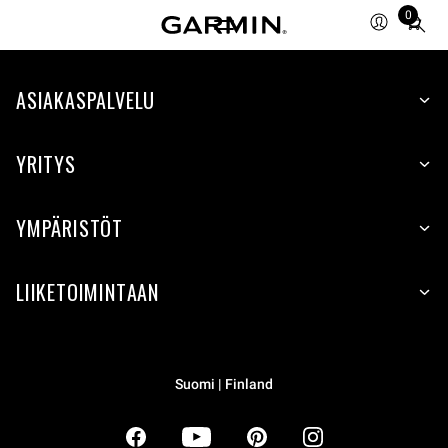
0
Total
items
in
ASIAKASPALVELU
cart:
0
YRITYS
YMPÄRISTÖT
LIIKETOIMINTAAN
Suomi | Finland