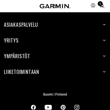
0
Total
items
in
ASIAKASPALVELU
cart:
0
YRITYS
YMPÄRISTÖT
LIIKETOIMINTAAN
Suomi | Finland