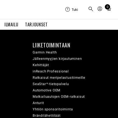
0
Total
Tuki
items
in
ILMAILU
TARJOUKSET
cart:
0
LIIKETOIMINTAAN
Garmin Health
Jälleenmyyjien kirjautuminen
Kehittäjät
inReach Professional
Ratkaisut meripelastustiimeille
SeaStar®-tietopalvelu
Automotive OEM
Matkailuautojen OEM-ratkaisut
Anturit
Yhtiön sponsoritoiminta
Brändilähettiläät