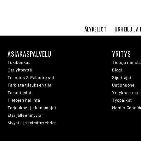
ÄLYKELLOT
URHEILU JA
ASIAKASPALVELU
YRITYS
Tukikeskus
Tietoja meist
Ota yhteyttä
Blogi
Toimitus & Palautukset
Sijoittajat
Tarkista tilauksen tila
Uutishuone
Takuutiedot
Yrityksen eko
Tietojen hallinta
Työpaikat
Tarjoukset ja kampanjat
Nordic Candida
Etsi jälleenmyyjä
Myynti- ja toimitusehdot