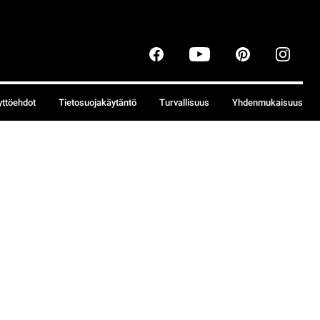
yttöehdot
Tietosuojakäytäntö
Turvallisuus
Yhdenmukaisuus