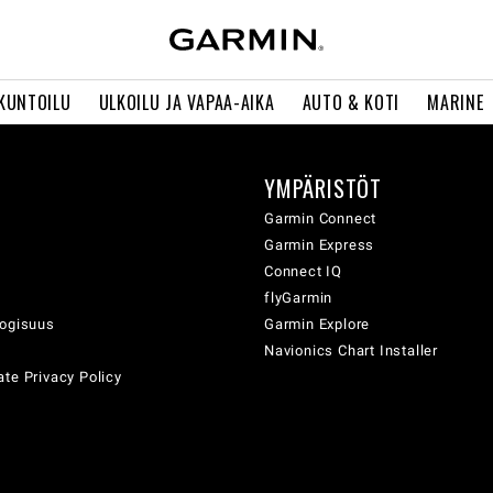
 KUNTOILU
ULKOILU JA VAPAA-AIKA
AUTO & KOTI
MARINE
YMPÄRISTÖT
ä
Garmin Connect
Garmin Express
Connect IQ
flyGarmin
logisuus
Garmin Explore
Navionics Chart Installer
te Privacy Policy