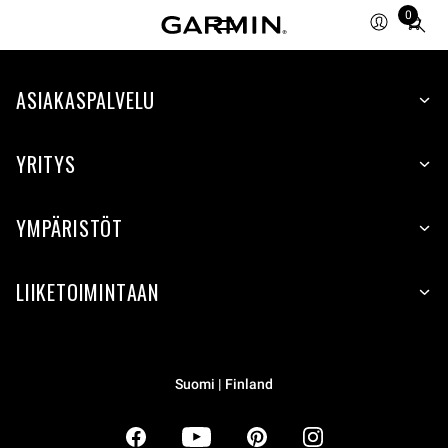
0
Total
items
in
ASIAKASPALVELU
cart:
0
YRITYS
YMPÄRISTÖT
LIIKETOIMINTAAN
Suomi | Finland