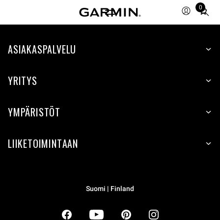
0
Total
items
in
ASIAKASPALVELU
cart:
0
YRITYS
YMPÄRISTÖT
LIIKETOIMINTAAN
Suomi | Finland