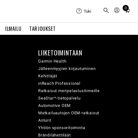
0
Total
Tuki
items
in
ILMAILU
TARJOUKSET
cart:
0
LIIKETOIMINTAAN
Garmin Health
Jälleenmyyjien kirjautuminen
Kehittäjät
inReach Professional
Ratkaisut meripelastustiimeille
SeaStar®-tietopalvelu
Automotive OEM
Matkailuautojen OEM-ratkaisut
Anturit
Yhtiön sponsoritoiminta
Brändilähettiläät