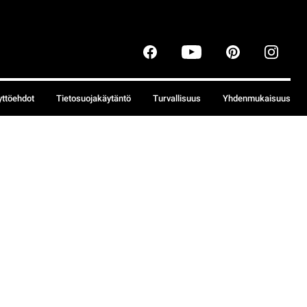
yttöehdot
Tietosuojakäytäntö
Turvallisuus
Yhdenmukaisuus