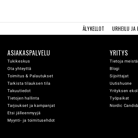
ÄLYKELLOT
URHEILU JA
ASIAKASPALVELU
YRITYS
Tukikeskus
Tietoja meist
Ota yhteyttä
Blogi
Toimitus & Palautukset
Sijoittajat
Tarkista tilauksen tila
Uutishuone
Takuutiedot
Yrityksen eko
Tietojen hallinta
Työpaikat
Tarjoukset ja kampanjat
Nordic Candida
Etsi jälleenmyyjä
Myynti- ja toimitusehdot