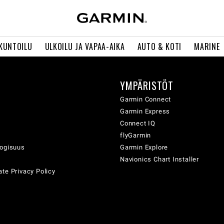
 KUNTOILU
ULKOILU JA VAPAA-AIKA
AUTO & KOTI
MARINE
YMPÄRISTÖT
ä
Garmin Connect
Garmin Express
Connect IQ
flyGarmin
logisuus
Garmin Explore
Navionics Chart Installer
te Privacy Policy