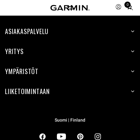
0
Total
items
in
ASIAKASPALVELU
cart:
0
YRITYS
YMPÄRISTÖT
LIIKETOIMINTAAN
Suomi | Finland