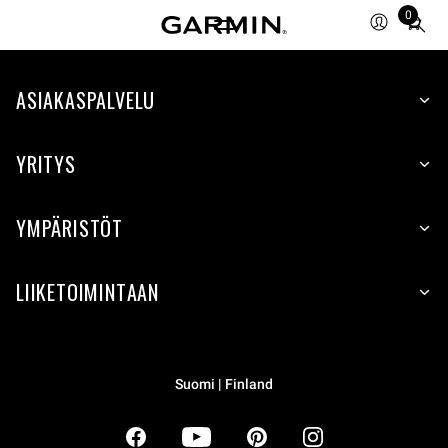
0
Total
items
in
ASIAKASPALVELU
cart:
0
YRITYS
YMPÄRISTÖT
LIIKETOIMINTAAN
Suomi | Finland