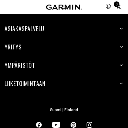
0
Total
items
in
ASIAKASPALVELU
cart:
0
YRITYS
YMPÄRISTÖT
LIIKETOIMINTAAN
Suomi | Finland