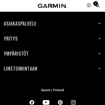
0
Total
items
in
ASIAKASPALVELU
cart:
0
YRITYS
YMPÄRISTÖT
LIIKETOIMINTAAN
Suomi | Finland