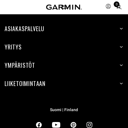
0
Total
items
in
ASIAKASPALVELU
cart:
0
YRITYS
YMPÄRISTÖT
LIIKETOIMINTAAN
Suomi | Finland