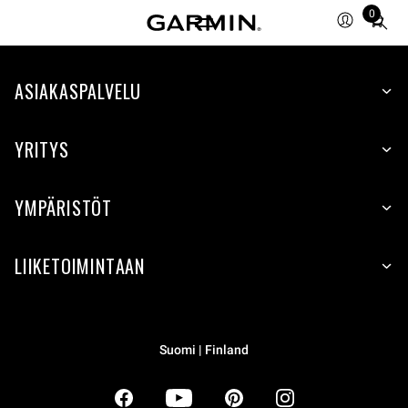
0
Total
items
in
ASIAKASPALVELU
cart:
0
YRITYS
YMPÄRISTÖT
LIIKETOIMINTAAN
Suomi | Finland