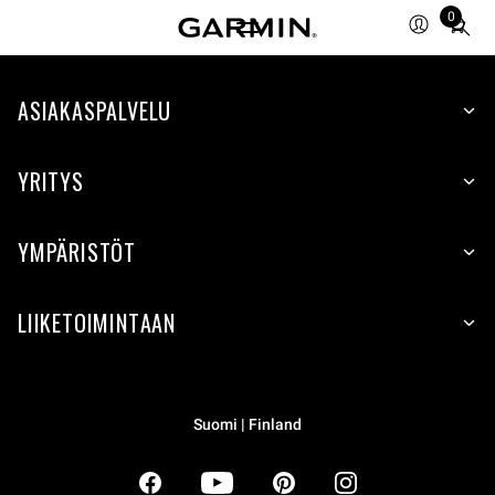
0
Total
items
in
ASIAKASPALVELU
cart:
0
YRITYS
YMPÄRISTÖT
LIIKETOIMINTAAN
Suomi | Finland