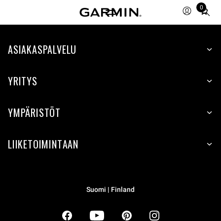
0
Total
items
in
ASIAKASPALVELU
cart:
0
YRITYS
YMPÄRISTÖT
LIIKETOIMINTAAN
Suomi | Finland