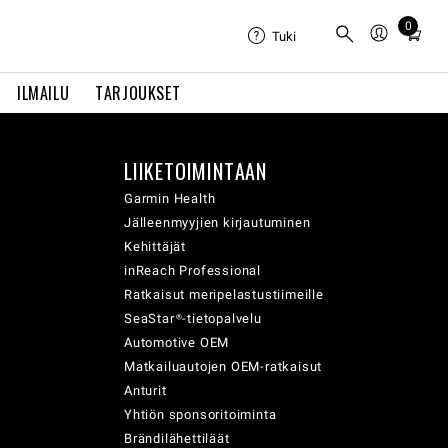
0
Total
Tuki
items
in
ILMAILU
TARJOUKSET
cart:
0
LIIKETOIMINTAAN
Garmin Health
Jälleenmyyjien kirjautuminen
Kehittäjät
inReach Professional
Ratkaisut meripelastustiimeille
SeaStar®-tietopalvelu
Automotive OEM
Matkailuautojen OEM-ratkaisut
Anturit
Yhtiön sponsoritoiminta
Brändilähettiläät