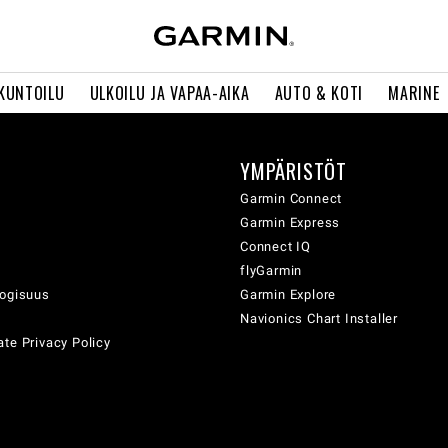
 KUNTOILU
ULKOILU JA VAPAA-AIKA
AUTO & KOTI
MARINE
YMPÄRISTÖT
ä
Garmin Connect
Garmin Express
Connect IQ
flyGarmin
logisuus
Garmin Explore
Navionics Chart Installer
te Privacy Policy