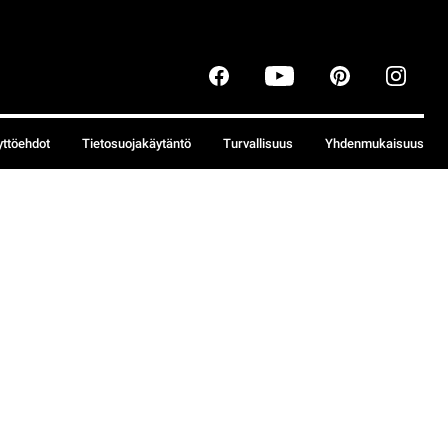
yttöehdot
Tietosuojakäytäntö
Turvallisuus
Yhdenmukaisuus