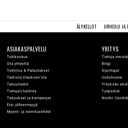
ÄLYKELLOT
URHEILU JA
ASIAKASPALVELU
YRITYS
Tukikeskus
Tietoja meist
Ota yhteyttä
Blogi
Toimitus & Palautukset
Sijoittajat
Tarkista tilauksen tila
Uutishuone
Takuutiedot
Yrityksen eko
Tietojen hallinta
Työpaikat
Tarjoukset ja kampanjat
Nordic Candida
Etsi jälleenmyyjä
Myynti- ja toimitusehdot