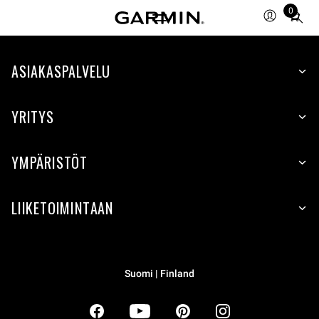
0
Total
items
in
ASIAKASPALVELU
cart:
0
YRITYS
YMPÄRISTÖT
LIIKETOIMINTAAN
Suomi | Finland