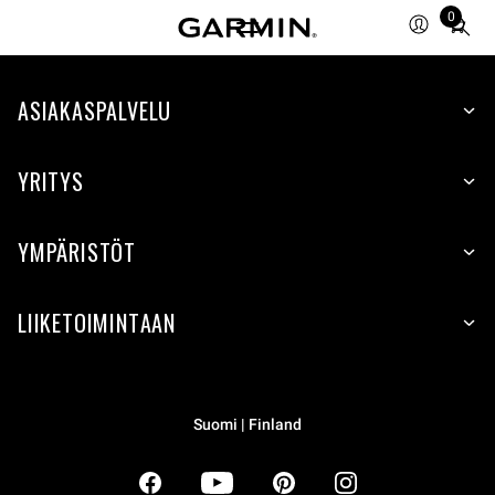
0
Total
items
in
ASIAKASPALVELU
cart:
0
YRITYS
YMPÄRISTÖT
LIIKETOIMINTAAN
Suomi | Finland